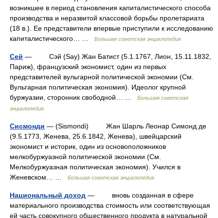
возникшее в период становления капиталистического способа
производства и неразвитой классовой борьбы пролетариата
(18 в.). Ее представители впервые приступили к исследованию
капиталистического… …
Большая советская энциклопедия
Сей
— Сэй (Say) Жан Батист (5.1.1767, Лион, 15.11.1832,
Париж), французский экономист, один из первых
представителей вульгарной политической экономии (См.
Вульгарная политическая экономия). Идеолог крупной
буржуазии, сторонник свободной… …
Большая советская
энциклопедия
Сисмонди
— (Sismondi) Жан Шарль Леонар Симонд де
(9.5.1773, Женева, 25.6.1842, Женева), швейцарский
экономист и историк, один из основоположников
мелкобуржуазной политической экономии (См.
Мелкобуржуазная политическая экономия). Учился в
Женевском… …
Большая советская энциклопедия
Национальный доход
— вновь созданная в сфере
материального производства стоимость или соответствующая
ей часть совокупного общественного продукта в натуральной