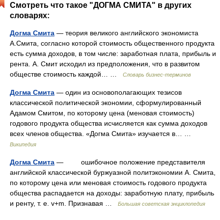
Смотреть что такое "ДОГМА СМИТА" в других
словарях:
Догма Смита
— теория великого английского экономиста
А.Смита, согласно которой стоимость общественного продукта
есть сумма доходов, в том числе: заработная плата, прибыль и
рента. А. Смит исходил из предположения, что в развитом
обществе стоимость каждой… …
Словарь бизнес-терминов
Догма Смита
— один из основополагающих тезисов
классической политической экономии, сформулированный
Адамом Смитом, по которому цена (меновая стоимость)
годового продукта общества исчисляется как сумма доходов
всех членов общества. «Догма Смита» изучается в… …
Википедия
Догма Смита
— ошибочное положение представителя
английской классической буржуазной политэкономии А. Смита,
по которому цена или меновая стоимость годового продукта
общества распадается на доходы: заработную плату, прибыль
и ренту, т. е. v+m. Признавая …
Большая советская энциклопедия